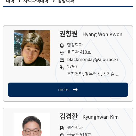
대학
사회과학대학
행정학과
권향원
Hyang Won Kwon
행정학과
율곡관 410호
blackmonday@ajou.ac.kr
2750
조직전략, 정부혁신, 신기술·산업정책, 성과관리, 행정이론, 연구방법론
more
김경환
Kyunghwan Kim
행정학과
율곡관 516호