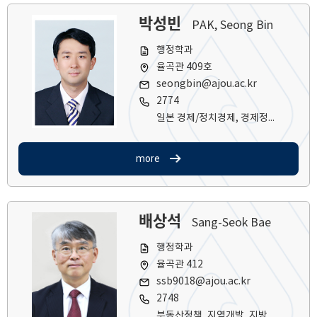
박성빈
PAK, Seong Bin
행정학과
율곡관 409호
seongbin@ajou.ac.kr
2774
일본 경제/정치경제, 경제정책/규제(금융, 통상, 산업 등), 한일/중일관계, 경제안보/수소경제/공급망 관리
more
배상석
Sang-Seok Bae
행정학과
율곡관 412
ssb9018@ajou.ac.kr
2748
부동산정책, 지역개발, 지방재정, 정부회계