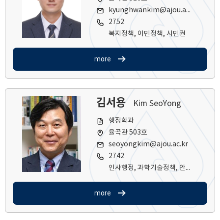
kyunghwankim@ajou.ac.kr
2752
복지정책, 이민정책, 시민권
more
김서용
Kim SeoYong
행정학과
율곡관 503호
seoyongkim@ajou.ac.kr
2742
인사행정, 과학기술정책, 안전정책
more