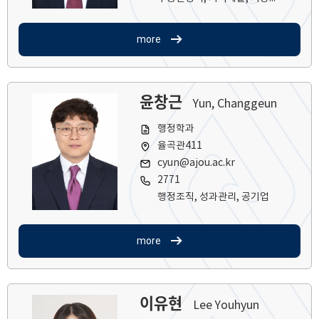
more
윤창근
Yun, Changgeun
행정학과
율곡관411
cyun@ajou.ac.kr
2771
행정조직, 성과관리, 공기업
more
이유현
Lee Youhyun