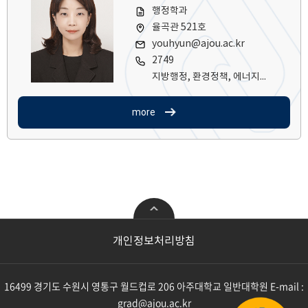
행정학과
율곡관 521호
youhyun@ajou.ac.kr
2749
지방행정, 환경정책, 에너지정책, 행정법, 유럽 및 프랑스 정책
more
공학
첨단ICT융합
개인정보처리방침
기계공학과
전자공학과
산업공학과
지능형반도체공학과
16499 경기도 수원시 영통구 월드컵로 206 아주대학교 일반대학원
E-mail :
산업공학과(과학기술정책전공)
미래모빌리티공학과
grad@ajou.ac.kr
화학공학과